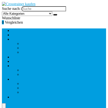
Suche nach:
Wunschliste
0
Vergleichen
Home
Bestseller
Crosstrainer Vergleich
Crosstrainer für Einsteiger
Crosstrainer für Fortgeschrittene
Crosstrainer für Profis
Klappbare Geräte
Crosstrainer kaufen worauf achten?
Training
Am Crosstrainer abnehmen
Crosstrainer Kalorienverbrauch
Hersteller
Kettler Crosstrainer
Sportstech Crosstrainer
Hammer Crosstrainer
Ratgeber