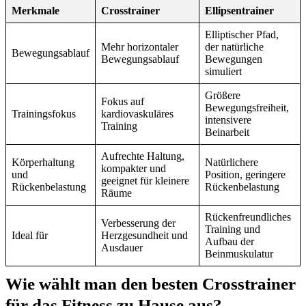
Merkmale
Crosstrainer
Ellipsentrainer
Elliptischer Pfad,
Mehr horizontaler
der natürliche
Bewegungsablauf
Bewegungsablauf
Bewegungen
simuliert
Größere
Fokus auf
Bewegungsfreiheit,
Trainingsfokus
kardiovaskuläres
intensivere
Training
Beinarbeit
Aufrechte Haltung,
Körperhaltung
Natürlichere
kompakter und
und
Position, geringere
geeignet für kleinere
Rückenbelastung
Rückenbelastung
Räume
Rückenfreundliches
Verbesserung der
Training und
Ideal für
Herzgesundheit und
Aufbau der
Ausdauer
Beinmuskulatur
Wie wählt man den besten Crosstrainer
für das Fitness zu Hause aus?