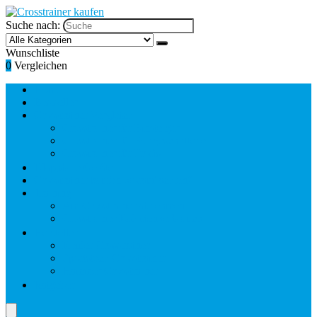
Suche nach:
Wunschliste
0
Vergleichen
Home
Bestseller
Crosstrainer Vergleich
Crosstrainer für Einsteiger
Crosstrainer für Fortgeschrittene
Crosstrainer für Profis
Klappbare Geräte
Crosstrainer kaufen worauf achten?
Training
Am Crosstrainer abnehmen
Crosstrainer Kalorienverbrauch
Hersteller
Kettler Crosstrainer
Sportstech Crosstrainer
Hammer Crosstrainer
Ratgeber