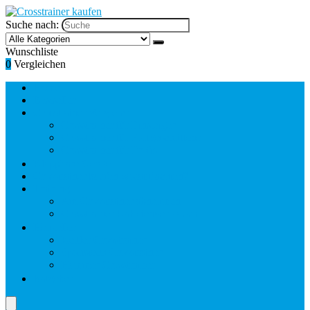
Suche nach:
Wunschliste
0
Vergleichen
Home
Bestseller
Crosstrainer Vergleich
Crosstrainer für Einsteiger
Crosstrainer für Fortgeschrittene
Crosstrainer für Profis
Klappbare Geräte
Crosstrainer kaufen worauf achten?
Training
Am Crosstrainer abnehmen
Crosstrainer Kalorienverbrauch
Hersteller
Kettler Crosstrainer
Sportstech Crosstrainer
Hammer Crosstrainer
Ratgeber