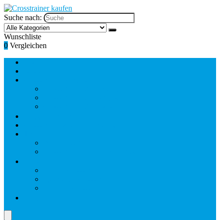
Suche nach:
Wunschliste
0
Vergleichen
Home
Bestseller
Crosstrainer Vergleich
Crosstrainer für Einsteiger
Crosstrainer für Fortgeschrittene
Crosstrainer für Profis
Klappbare Geräte
Crosstrainer kaufen worauf achten?
Training
Am Crosstrainer abnehmen
Crosstrainer Kalorienverbrauch
Hersteller
Kettler Crosstrainer
Sportstech Crosstrainer
Hammer Crosstrainer
Ratgeber