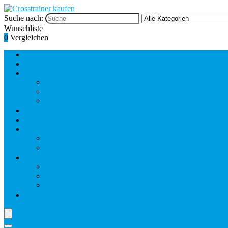
Suche nach:
Wunschliste
0
Vergleichen
Home
Bestseller
Crosstrainer Vergleich
Crosstrainer für Einsteiger
Crosstrainer für Fortgeschrittene
Crosstrainer für Profis
Klappbare Geräte
Crosstrainer kaufen worauf achten?
Training
Am Crosstrainer abnehmen
Crosstrainer Kalorienverbrauch
Hersteller
Kettler Crosstrainer
Sportstech Crosstrainer
Hammer Crosstrainer
Ratgeber