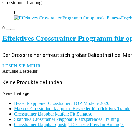
Crosstrainer Training
0
0
Effektives Crosstrainer Programm für op
Der Crosstrainer erfreut sich großer Beliebtheit bei M
LESEN SIE MEHR +
Aktuelle Bestseller
Keine Produkte gefunden.
Neue Beiträge
Bester klappbarer Crosstrainer: TOP-Modelle 2026
Maxxus Crosstrainer klappbar: Bestseller für effektives Trainin
Crosstrainer klappbar kaufen: Fit Zuhause
Skandika Crosstrainer klappbar: Platzsparendes Training
Crosstrainer klappbar günstig: Der beste Preis für Anfänger