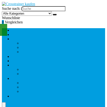
Suche nach:
Wunschliste
0
Vergleichen
Home
Bestseller
Crosstrainer Vergleich
Crosstrainer für Einsteiger
Crosstrainer für Fortgeschrittene
Crosstrainer für Profis
Klappbare Geräte
Crosstrainer kaufen worauf achten?
Training
Am Crosstrainer abnehmen
Crosstrainer Kalorienverbrauch
Hersteller
Kettler Crosstrainer
Sportstech Crosstrainer
Hammer Crosstrainer
Ratgeber