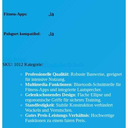
Ja
Fitness-Apps
Ja
Pulsgurt kompatibel
Ja
Handgriff-Pulssensor
UNO Fitness
SKU:
1012
Kategorie:
Crosstrainer für Profis
204 x 69 x 187 cm
Maße (LxBxH)
Professionelle Qualität
: Robuste Bauweise, geeignet
für intensive Nutzung.
Multimedia-Funktionen
: Bluetooth-Schnittstelle für
Fitness-Apps und integrierte Lautsprecher.
81 kg
Artikelgewicht
Gelenkschonendes Design
: Flache Ellipse und
ergonomische Griffe für sicheres Training.
Standfestigkeit
: Stabile Konstruktion verhindert
Wackeln und Verrutschen.
Ja
Transportrollen
Gutes Preis-Leistungs-Verhältnis
: Hochwertige
Funktionen zu einem fairen Preis.