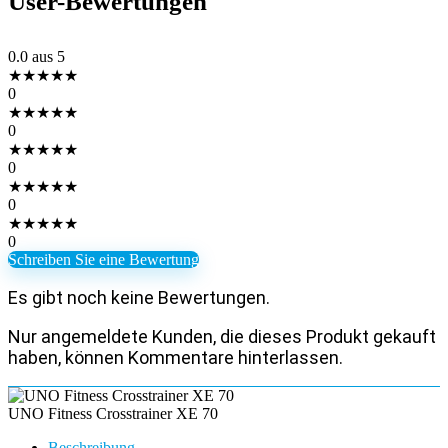
User-Bewertungen
0.0
aus 5
★
★
★
★
★
0
★
★
★
★
★
0
★
★
★
★
★
0
★
★
★
★
★
0
★
★
★
★
★
0
Schreiben Sie eine Bewertung
Es gibt noch keine Bewertungen.
Nur angemeldete Kunden, die dieses Produkt gekauft
haben, können Kommentare hinterlassen.
UNO Fitness Crosstrainer XE 70
Beschreibung